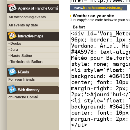
www.
franchecomte
.
visite.org
Agenda of Franche Comté
Weather on your site
All forthcoming events
Just copy/paste code below to your sit
All events by date
Belfort
Interactive maps
• Doubs
• Jura
• Haute-Saône
• Territoire de Belfort
I-Cards
For your friends
Web directory
of Franche Comté