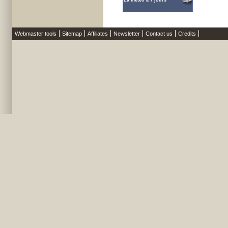
La météo à 7 jours
Webmaster tools
Sitemap
Affiliates
Newsletter
Contact us
Credits