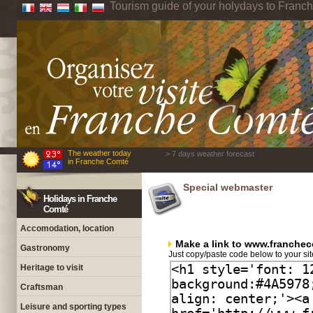
Tourism guide of your holydays to Fran
The weather today
> 7 days weather forecast
in Franche Comté
Special webmaster
Holidays in Franche
Comté
Accomodation, location
Make a link to www.franchec
Gastronomy
Just copy/paste code below to your sit
Heritage to visit
Craftsman
Leisure and sporting types