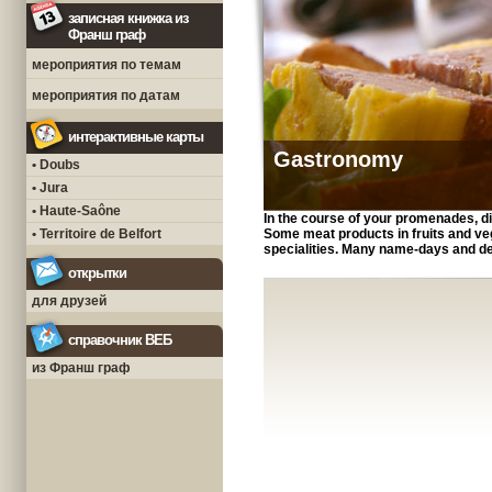
записная книжка из
Франш граф
мероприятия по темам
мероприятия по датам
интерактивные карты
Gastronomy
• Doubs
• Jura
• Haute-Saône
In the course of your promenades, di
• Territoire de Belfort
Some meat products in fruits and veg
specialities. Many name-days and d
открытки
для друзей
справочник ВЕБ
из Франш граф