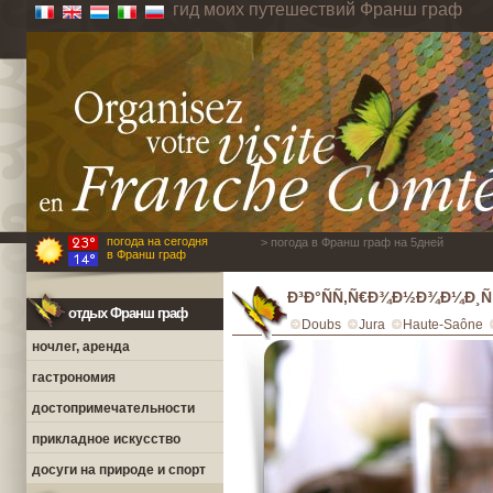
гид моих путешествий Франш граф
погода на сегодня
> погода в Франш граф на 5дней
в Франш граф
Ð³Ð°ÑÑ‚Ñ€Ð¾Ð½Ð¾Ð¼Ð¸Ñ
отдых Франш граф
Doubs
Jura
Haute-Saône
ночлег, аренда
гастрономия
достопримечательности
прикладное искусство
досуги на природе и спорт