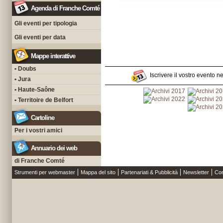
Agenda di Franche Comté
Gli eventi per tipologia
Gli eventi per data
Mappe interattive
• Doubs
Iscrivere il vostro evento n
• Jura
• Haute-Saône
• Territoire de Belfort
Cartoline
Per i vostri amici
Annuario dei web
di Franche Comté
Strumenti per webmaster
Mappa del sito
Partenariati & Pubblicità
Newsletter
Con