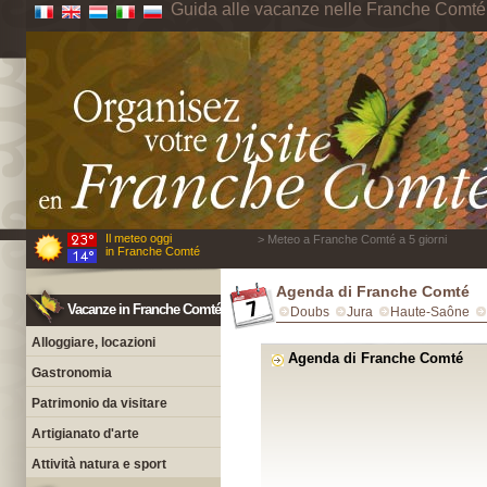
Guida alle vacanze nelle Franche Comté
Il meteo oggi
> Meteo a Franche Comté a 5 giorni
in Franche Comté
Agenda di Franche Comté
Vacanze in Franche Comté
Doubs
Jura
Haute-Saône
Alloggiare, locazioni
Agenda di Franche Comté
Gastronomia
Patrimonio da visitare
Artigianato d'arte
Attività natura e sport