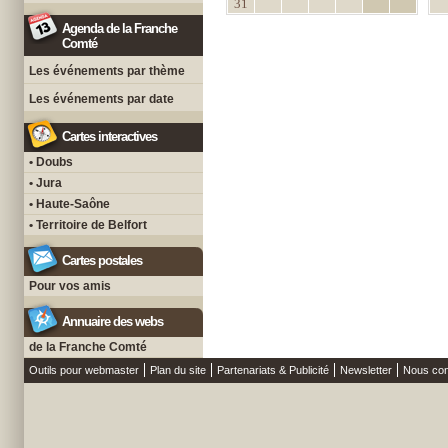
31
Agenda de la Franche
Comté
Les événements par thème
Les événements par date
Cartes interactives
• Doubs
• Jura
• Haute-Saône
• Territoire de Belfort
Cartes postales
Pour vos amis
Annuaire des webs
de la Franche Comté
Outils pour webmaster
Plan du site
Partenariats & Publicité
Newsletter
Nous con