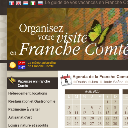
Le guide de vos vacances en Franche C
La météo aujourd'hui
en Franche Comté
Agenda de la Franche Comt
Vacances en Franche
Doubs
Jura
Haute-Saône
Comté
Août 2026
Hébergement, locations
L
M
M
J
V
S
D
L
Restauration et Gastronomie
1
2
3
4
5
6
7
8
9
7
Patrimoine à visiter
10
11
12
13
14
15
16
1
Artisanat d'art
17
18
19
20
21
22
23
2
24
25
26
27
28
29
30
2
Loisirs nature et sportifs